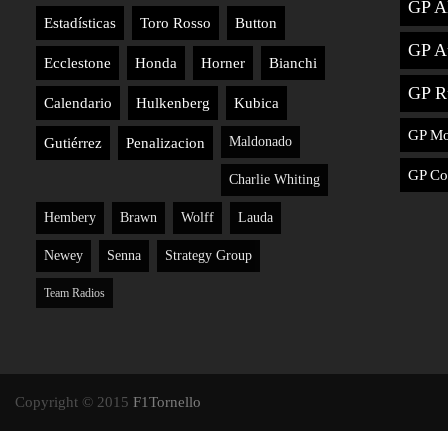
GP A
Estadísticas
Toro Rosso
Button
GP Au
Ecclestone
Honda
Horner
Bianchi
GP R
Calendario
Hulkenberg
Kubica
GP M
Maldonado
Gutiérrez
Penalizacion
GP Co
Charlie Whiting
Hembery
Brawn
Wolff
Lauda
Newey
Senna
Strategy Group
Team Radios
Copyright © 2015
F1Tornello