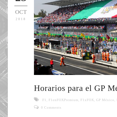
OCT
2018
Horarios para el GP M
F1
,
F1enFOXPremium
,
F1xFOX
,
GP México
,
0 Comments