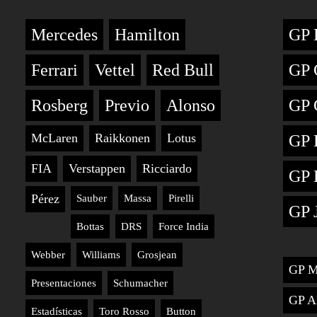
Mercedes
Hamilton
GP 
Ferrari
Vettel
Red Bull
GP 
Rosberg
Previo
Alonso
GP 
McLaren
Raikkonen
Lotus
GP 
FIA
Verstappen
Ricciardo
GP 
Pérez
Sauber
Massa
Pirelli
GP 
Bottas
DRS
Force India
Webber
Williams
Grosjean
GP M
Presentaciones
Schumacher
GP A
Estadísticas
Toro Rosso
Button