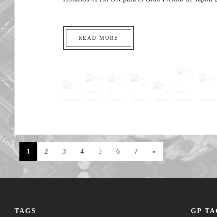
READ MORE
1
2
3
4
5
6
7
»
TAGS
GP TA