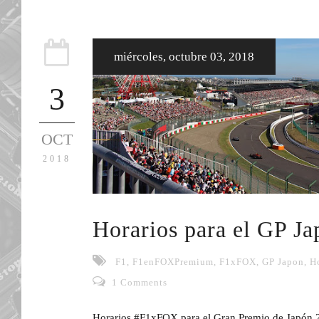
miércoles, octubre 03, 2018
3
OCT
2018
Horarios para el GP J
F1
,
F1enFOXPremium
,
F1xFOX
,
GP Japon
,
H
1 Comments
Horarios #F1xFOX para el Gran Premio de Japón 