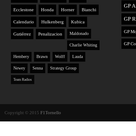
GP Au
Ecclestone
Honda
Horner
Bianchi
GP R
Calendario
Hulkenberg
Kubica
GP M
Maldonado
Gutiérrez
Penalizacion
GP Co
Charlie Whiting
Hembery
Brawn
Wolff
Lauda
Newey
Senna
Strategy Group
Team Radios
Copyright © 2015
F1Tornello