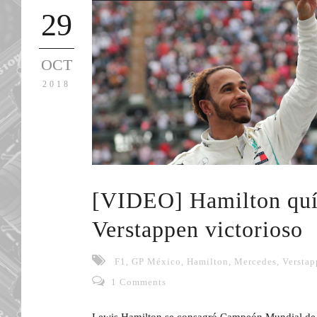
29
OCT
2018
[VIDEO] Hamilton quí
Verstappen victorioso
F1
,
GP México
,
Hamilton
,
Mercedes
,
Verstap
1 Comments