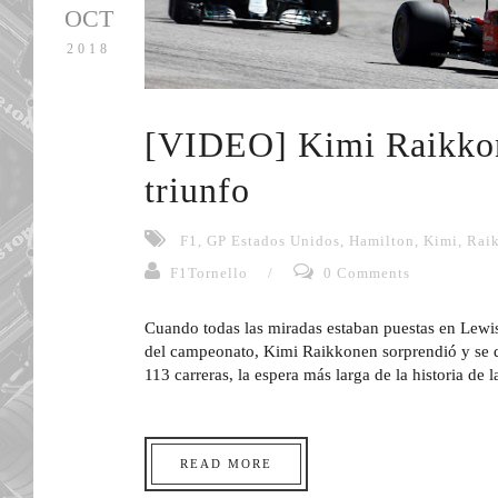
OCT
2018
[VIDEO] Kimi Raikkon
triunfo
F1
,
GP Estados Unidos
,
Hamilton
,
Kimi
,
Rai
F1Tornello
/
0 Comments
Cuando todas las miradas estaban puestas en Lewis
del campeonato, Kimi Raikkonen sorprendió y se q
113 carreras, la espera más larga de la historia de 
READ MORE