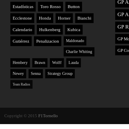
GP A
Estadísticas
Toro Rosso
Button
GP Au
Ecclestone
Honda
Horner
Bianchi
GP R
Calendario
Hulkenberg
Kubica
GP M
Maldonado
Gutiérrez
Penalizacion
GP Co
Charlie Whiting
Hembery
Brawn
Wolff
Lauda
Newey
Senna
Strategy Group
Team Radios
Copyright © 2015
F1Tornello