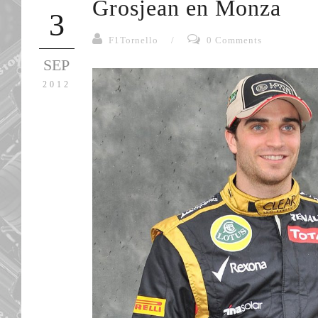
Grosjean en Monza
3
F1Tornello
/
0 Comments
SEP
2012