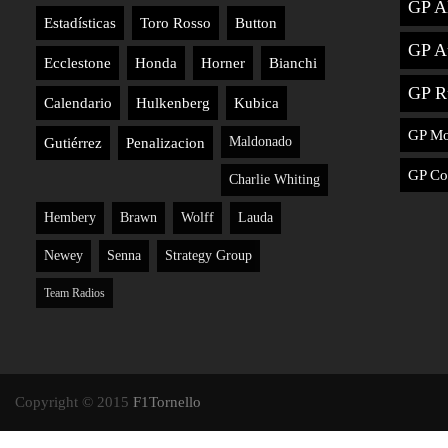
GP A
Estadísticas
Toro Rosso
Button
GP Au
Ecclestone
Honda
Horner
Bianchi
GP R
Calendario
Hulkenberg
Kubica
GP M
Maldonado
Gutiérrez
Penalizacion
GP Co
Charlie Whiting
Hembery
Brawn
Wolff
Lauda
Newey
Senna
Strategy Group
Team Radios
Copyright © 2015
F1Tornello