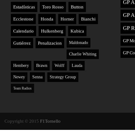
GP A
Estadísticas
Toro Rosso
Button
GP Au
Ecclestone
Honda
Horner
Bianchi
GP R
Calendario
Hulkenberg
Kubica
GP M
Maldonado
Gutiérrez
Penalizacion
GP Co
Charlie Whiting
Hembery
Brawn
Wolff
Lauda
Newey
Senna
Strategy Group
Team Radios
Copyright © 2015
F1Tornello