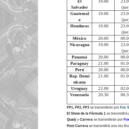
El
19.00
23.0
Salvador
(jue
Guatemal
19.00
23.0
a
(jue
Honduras
19.00
23.0
(jue
México
20.00
00.0
Nicaragua
19.00
23.0
(jue
Panamá
20.00
00.0
Paraguay
21.00
01.0
Perú
20.00
00.0
Rep
.
Domi
21.00
01.0
nicana
Uruguay
22.00
02.0
Venezuela
20.30
00.3
FP1, FP2, FP3
se transmitirán por
Fox S
El Show de la Fórmula 1
se transmitirá 
Qualy
y
Carrera
se transmitirán por
Fox
Post Carrera
se transmitirá una vez fi