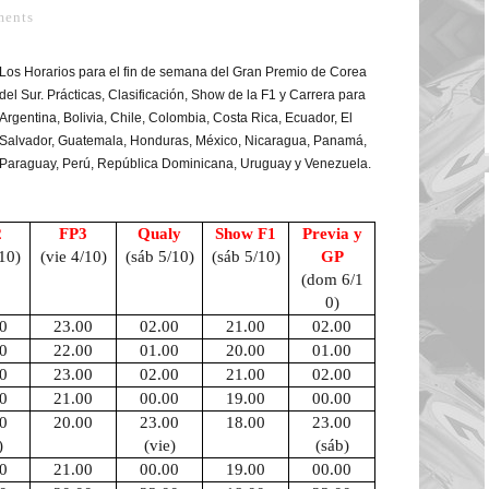
ents
Los Horarios para el fin de semana del Gran Premio de Corea
del Sur. Prácticas, Clasificación, Show de la F1 y Carrera para
Argentina, Bolivia, Chile, Colombia, Costa Rica, Ecuador, El
Salvador, Guatemala, Honduras, México, Nicaragua, Panamá,
Paraguay, Perú, República Dominicana, Uruguay y Venezuela.
2
FP3
Qualy
Show F1
Previa y
/10)
(vie 4/10)
(sáb 5/10)
(sáb 5/10)
GP
(dom 6/1
0)
0
23.00
02.00
21.00
02.00
0
22.00
01.00
20.00
01.00
0
23.00
02.00
21.00
02.00
0
21.00
00.00
19.00
00.00
0
20.00
23.00
18.00
23.00
)
(vie)
(sáb)
0
21.00
00.00
19.00
00.00