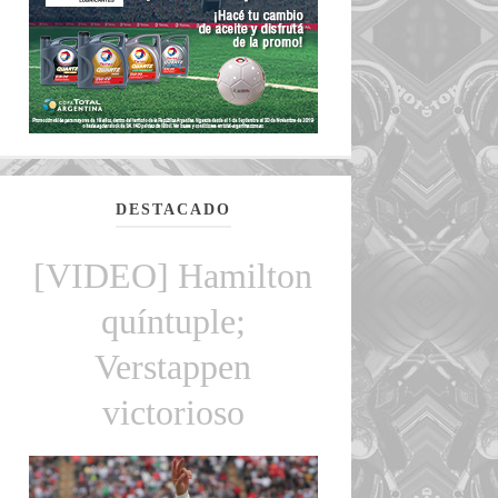
DESTACADO
[VIDEO] Hamilton
quíntuple;
Verstappen
victorioso