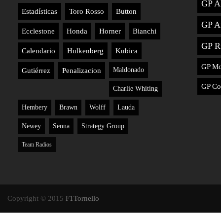
GP A
Estadísticas
Toro Rosso
Button
GP Au
Ecclestone
Honda
Horner
Bianchi
GP R
Calendario
Hulkenberg
Kubica
GP M
Maldonado
Gutiérrez
Penalizacion
GP Co
Charlie Whiting
Hembery
Brawn
Wolff
Lauda
Newey
Senna
Strategy Group
Team Radios
Copyright © 2015
F1Tornello