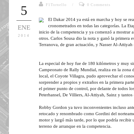
F1Tornello
/
0 Comments
5
El Dakar 2014 ya está en marcha y hoy se rea
cronometrados en todas las categorías.
La Eta
ENE
inicio de la competencia y ya comenzó a mostrar a
2014
otros. Carlos Sousa dio la nota y ganó la primera 
Terranova, de gran actuación, y Nasser Al-Attiyah e
La especial de hoy fue de
180 kilómetros
y muy sim
Campeonato de Rally Mundial, realiza en la zona 
local, el Coyote Villagra, pudo aprovechar el con
sorprender a propios y extraños en la primera part
el primer punto de control, por delante de todos 
Peterhansel, De Villiers, Al-Attiyah, Sainz y tantos 
Robby Gordon ya tuvo inconvenientes incluso ante
retocado y renombrado como Gordini del norteame
motor y largó más tarde, por lo que podría recibir
terreno de arranque en la competencia.