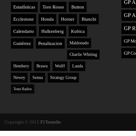
GP A
Estadísticas
Toro Rosso
Button
GP Au
Ecclestone
Honda
Horner
Bianchi
GP R
Calendario
Hulkenberg
Kubica
GP M
Maldonado
Gutiérrez
Penalizacion
GP Co
Charlie Whiting
Hembery
Brawn
Wolff
Lauda
Newey
Senna
Strategy Group
Team Radios
Copyright © 2015
F1Tornello