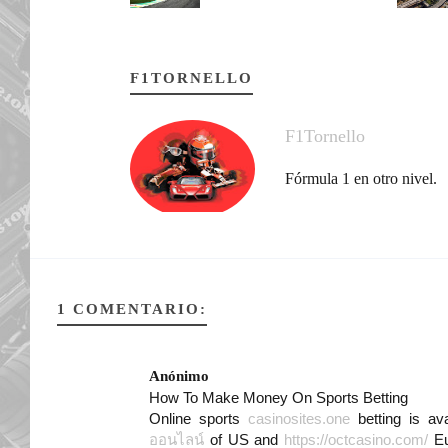
F1TORNELLO
F1Tornello
Fórmula 1 en otro nivel.
1 COMENTARIO:
Anónimo
How To Make Money On Sports Betting
Online sports
casinosites.one
betting is av
ออนไลน์
of US and
https://octcasino.com/
Eu