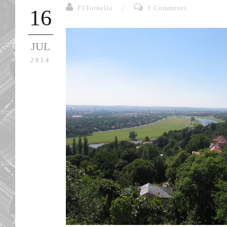
F1Tornello
/
1 Comments
16
JUL
2014