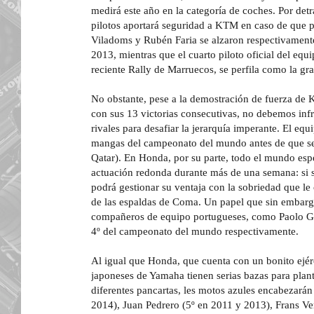
medirá este año en la categoría de coches. Por de
pilotos aportará seguridad a KTM en caso de que pi
Viladoms y Rubén Faria se alzaron respectivament
2013, mientras que el cuarto piloto oficial del equ
reciente Rally de Marruecos, se perfila como la gra
No obstante, pese a la demostración de fuerza de K
con sus 13 victorias consecutivas, no debemos infr
rivales para desafiar la jerarquía imperante. El e
mangas del campeonato del mundo antes de que s
Qatar). En Honda, por su parte, todo el mundo esp
actuación redonda durante más de una semana: si s
podrá gestionar su ventaja con la sobriedad que le 
de las espaldas de Coma. Un papel que sin embarg
compañeros de equipo portugueses, como Paolo Go
4º del campeonato del mundo respectivamente.
Al igual que Honda, que cuenta con un bonito ejérci
japoneses de Yamaha tienen serias bazas para pla
diferentes pancartas, les motos azules encabezarán 
2014), Juan Pedrero (5º en 2011 y 2013), Frans V