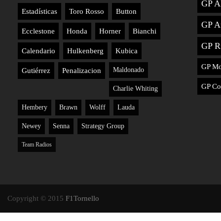
GP A
Estadísticas
Toro Rosso
Button
GP Au
Ecclestone
Honda
Horner
Bianchi
GP R
Calendario
Hulkenberg
Kubica
GP M
Maldonado
Gutiérrez
Penalizacion
GP Co
Charlie Whiting
Hembery
Brawn
Wolff
Lauda
Newey
Senna
Strategy Group
Team Radios
Copyright © 2015
F1Tornello