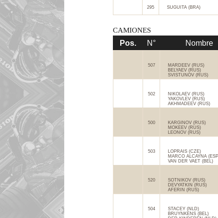
295
SUGUITA (BRA)
CAMIONES
Pos.
N°
Nombre
507
MARDEEV (RUS)
BELYAEV (RUS)
SVISTUNOV (RUS)
502
NIKOLAEV (RUS)
YAKOVLEV (RUS)
AKHMADEEV (RUS)
500
KARGINOV (RUS)
MOKEEV (RUS)
LEONOV (RUS)
503
LOPRAIS (CZE)
MARCO ALCAYNA (ESP
VAN DER VAET (BEL)
520
SOTNIKOV (RUS)
DEVYATKIN (RUS)
AFERIN (RUS)
504
STACEY (NLD)
BRUYNKENS (BEL)