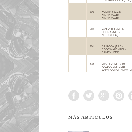
DER KINDEREN (NLD)
506
KOLOMY (CZE)
KILIAN (CZE)
KILIAN (CZE)
508
VAN VLIET (NLD)
PRONK (NLD)
KLEIN (DEU)
501
DE ROOY (NLD)
RODEWALD (POL)
DAMEN (BEL)
535
VASILEVSKI (BLR)
KAZLOUSKI (BLR)
ZAPAROSHCHANKA (B
MÁS ARTÍCULOS