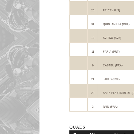
26
PRICE (AUS)
31
QUINTANILLA (CHL)
18
SVITKO (SVK)
11
FARIA (PRT)
9
CASTEU (FRA)
21
JAKES (SVK)
29
SANZ PLA-GIRIBERT (
3
PAIN (FRA)
QUADS