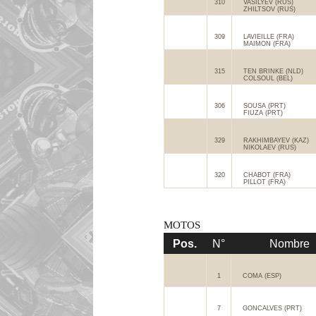
310
VASILYEV (RUS)
ZHILTSOV (RUS)
309
LAVIEILLE (FRA)
MAIMON (FRA)
315
TEN BRINKE (NLD)
COLSOUL (BEL)
306
SOUSA (PRT)
FIUZA (PRT)
329
RAKHIMBAYEV (KAZ)
NIKOLAEV (RUS)
320
CHABOT (FRA)
PILLOT (FRA)
MOTOS
Pos.
N°
Nombre
1
COMA (ESP)
7
GONCALVES (PRT)