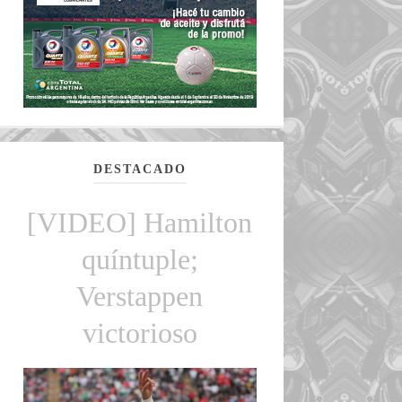
DESTACADO
[VIDEO] Hamilton
quíntuple;
Verstappen
victorioso