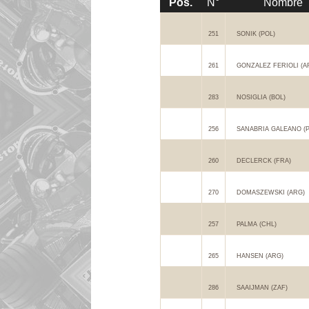
Pos.
N°
Nombre
251
SONIK (POL)
261
GONZALEZ FERIOLI (A
283
NOSIGLIA (BOL)
256
SANABRIA GALEANO (
260
DECLERCK (FRA)
270
DOMASZEWSKI (ARG)
257
PALMA (CHL)
265
HANSEN (ARG)
286
SAAIJMAN (ZAF)