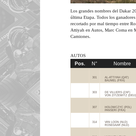
Los grandes nombres del Dakar 201
última Etapa. Todos los ganadores
recortado por mal tiempo entre Ros
Attiyah en Autos, Marc Coma en M
Camiones.
AUTOS
Pos.
N°
Nombre
301
AL-ATTIYAH (QAT)
BAUMEL (FRA)
303
DE VILLIERS (ZAF)
VON ZITZEWITZ (DEU)
307
HOLOWCZYC (POL)
PANSERI (FRA)
314
VAN LOON (NLD)
ROSEGAAR (NLD)