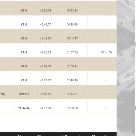
KTM
46:27:03
00:23:14
-
KTM
46:42:27
00:38:38
-
KTM
46:48:06
00:44:17
-
KTM
48:01:39
01:57:50
00:41:00
KTM
48:04:03
02:00:14
-
KTM
48:22:07
02:18:18
-
ESP)
HONDA
48:28:10
02:24:21
-
YAMAHA
49:12:58
03:09:09
-