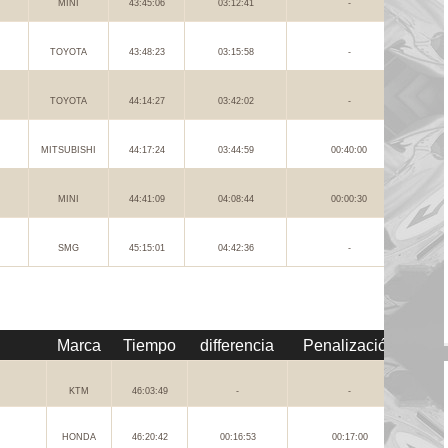
MINI
43:45:06
03:12:41
-
TOYOTA
43:48:23
03:15:58
-
TOYOTA
44:14:27
03:42:02
-
MITSUBISHI
44:17:24
03:44:59
00:40:00
MINI
44:41:09
04:08:44
00:00:30
SMG
45:15:01
04:42:36
-
Marca
Tiempo
differencia
Penalización
KTM
46:03:49
-
-
HONDA
46:20:42
00:16:53
00:17:00