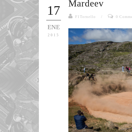
Mardeev
17
F1Tornello
/
0 Comme
ENE
2015