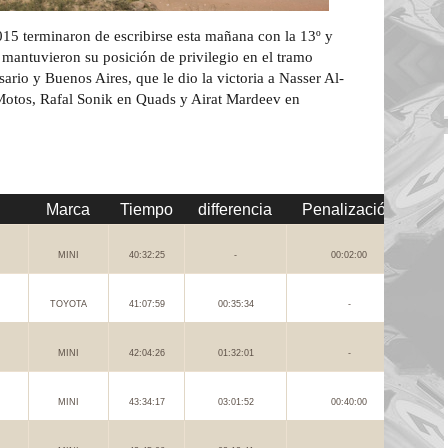
5 terminaron de escribirse esta mañana con la 13º y
 mantuvieron su posición de privilegio en el tramo
ario y Buenos Aires, que le dio la victoria a Nasser Al-
otos, Rafal Sonik en Quads y Airat Mardeev en
Marca
Tiempo
differencia
Penalización
MINI
40:32:25
-
00:02:00
TOYOTA
41:07:59
00:35:34
-
MINI
42:04:26
01:32:01
-
MINI
43:34:17
03:01:52
00:40:00