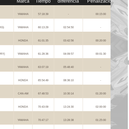
Marca
Tiempo
differencia
Penalización
YAMAHA
57:18:39
-
00:15:00
RG)
YAMAHA
60:13:29
02:54:50
-
HONDA
61:01:35
03:42:56
00:20:00
PRY)
YAMAHA
61:28:36
04:09:57
00:01:30
YAMAHA
63:07:19
05:48:40
-
HONDA
65:54:49
08:36:10
-
CAN-AM
67:48:53
10:30:14
01:20:00
HONDA
70:43:09
13:24:30
02:00:00
YAMAHA
70:47:17
13:28:38
01:25:00