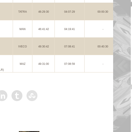
TATRA
46:29:30
04:07:29
00:00:30
MAN
46:41:42
04:19:41
-
IVECO
49:30:42
07:08:41
00:40:30
MAZ
49:31:00
07:08:59
-
LR)