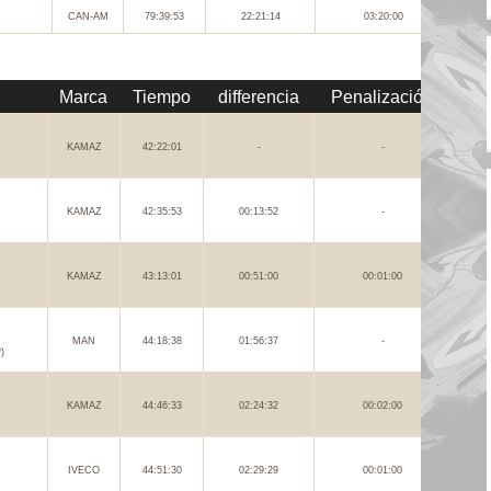
CAN-AM
79:39:53
22:21:14
03:20:00
Marca
Tiempo
differencia
Penalización
KAMAZ
42:22:01
-
-
KAMAZ
42:35:53
00:13:52
-
KAMAZ
43:13:01
00:51:00
00:01:00
MAN
44:18:38
01:56:37
-
)
KAMAZ
44:46:33
02:24:32
00:02:00
IVECO
44:51:30
02:29:29
00:01:00