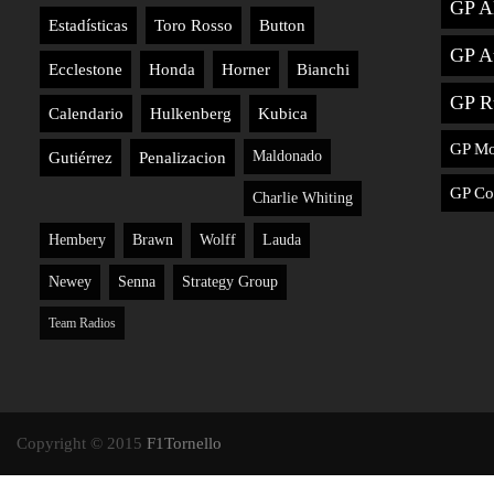
GP A
Estadísticas
Toro Rosso
Button
GP Au
Ecclestone
Honda
Horner
Bianchi
GP R
Calendario
Hulkenberg
Kubica
GP M
Maldonado
Gutiérrez
Penalizacion
GP Co
Charlie Whiting
Hembery
Brawn
Wolff
Lauda
Newey
Senna
Strategy Group
Team Radios
Copyright © 2015
F1Tornello