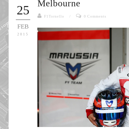
Melbourne
25
F1Tornello
/
0 Comments
FEB
2015