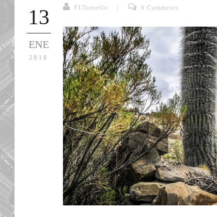
F1Tornello
/
0 Comments
13
ENE
2018