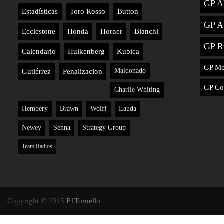
GP A
Estadísticas
Toro Rosso
Button
GP Au
Ecclestone
Honda
Horner
Bianchi
GP R
Calendario
Hulkenberg
Kubica
GP M
Maldonado
Gutiérrez
Penalizacion
GP Co
Charlie Whiting
Hembery
Brawn
Wolff
Lauda
Newey
Senna
Strategy Group
Team Radios
Copyright © 2015
F1Tornello