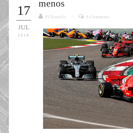
menos
17
F1Tornello
/
0 Comments
JUL
2018