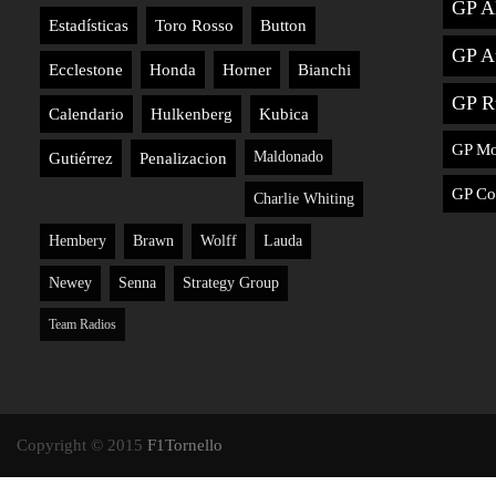
GP A
Estadísticas
Toro Rosso
Button
GP Au
Ecclestone
Honda
Horner
Bianchi
GP R
Calendario
Hulkenberg
Kubica
GP M
Maldonado
Gutiérrez
Penalizacion
GP Co
Charlie Whiting
Hembery
Brawn
Wolff
Lauda
Newey
Senna
Strategy Group
Team Radios
Copyright © 2015
F1Tornello