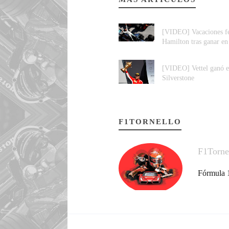
[VIDEO] Vacaciones fe
Hamilton tras ganar e
[VIDEO] Vettel ganó 
Silverstone
F1TORNELLO
F1Torne
Fórmula 1