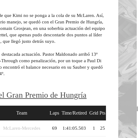
 de que Kimi no se ponga a la cola de su McLaren. Así,
ario manejo, se quedó con el Gran Premio de Hungría,
omain Grosjean, en una soberbia actuación del equipo
ettel, que apenas pudo descontarle dos puntos al líder
que llegó justo detrás suyo.
a destacada actuación. Pastor Maldonado arribó 13º
e-Through como penalización, por un toque a Paul Di
no encontró el balance necesario en su Sauber y quedó
4º.
del Gran Premio de Hungría
Team
Laps
Time/Retired
Grid
Pts
McLaren-Mercedes
69
1:41:05.503
1
25