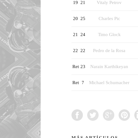
19
21
Vitaly Petrov
20
25
Charles Pic
21
24
Timo Glock
22
22
Pedro de la Rosa
Ret
23
Narain Karthikeyan
Ret
7
Michael Schumacher
MÁS ARTÍCULOS