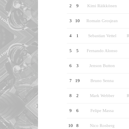
2
9
Kimi Räikkönen
3
10
Romain Grosjean
4
1
Sebastian Vettel
R
5
5
Fernando Alonso
6
3
Jenson Button
7
19
Bruno Senna
8
2
Mark Webber
R
9
6
Felipe Massa
10
8
Nico Rosberg