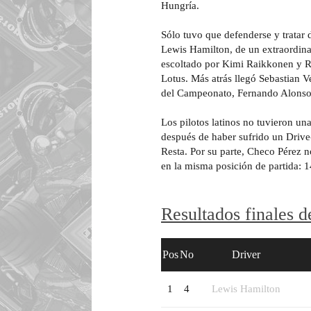
Hungría.
Sólo tuvo que defenderse y tratar
Lewis Hamilton, de un extraordin
escoltado por Kimi Raikkonen y R
Lotus. Más atrás llegó Sebastian V
del Campeonato, Fernando Alonso, 
Los pilotos latinos no tuvieron un
después de haber sufrido un Driv
Resta. Por su parte, Checo Pérez 
en la misma posición de partida: 1
Resultados finales 
Pos
No
Driver
1
4
Lewis Hamilton