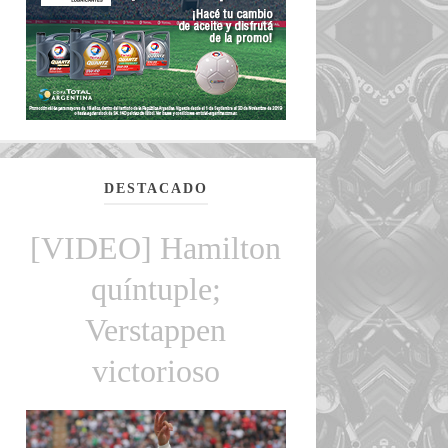
DESTACADO
[VIDEO] Hamilton
quíntuple;
Verstappen
victorioso