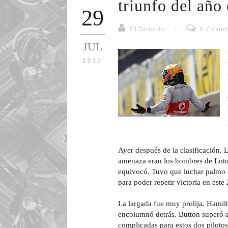
triunfo del año
29
F1Tornello
/
0 Comme
JUL
2012
Ayer después de la clasificación,
amenaza eran los hombres de Lotus,
equivocó. Tuvo que luchar palmo 
para poder repetir victoria en este
La largada fue muy prolija. Hamilt
encolumnó detrás. Button superó a
complicadas para estos dos pilotos