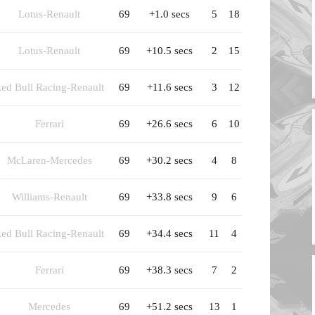
Lotus-Renault
69
+1.0 secs
5
18
Lotus-Renault
69
+10.5 secs
2
15
ed Bull Racing-Renault
69
+11.6 secs
3
12
Ferrari
69
+26.6 secs
6
10
McLaren-Mercedes
69
+30.2 secs
4
8
Williams-Renault
69
+33.8 secs
9
6
ed Bull Racing-Renault
69
+34.4 secs
11
4
Ferrari
69
+38.3 secs
7
2
Mercedes
69
+51.2 secs
13
1