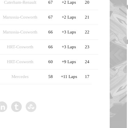
Caterham-Renault
67
+2 Laps
20
Marussia-Cosworth
67
+2 Laps
21
Marussia-Cosworth
66
+3 Laps
22
HRT-Cosworth
66
+3 Laps
23
HRT-Cosworth
60
+9 Laps
24
Mercedes
58
+11 Laps
17