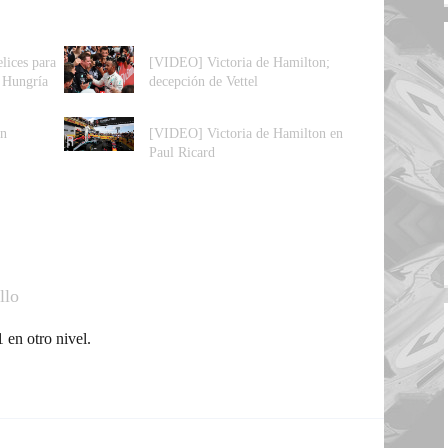
lices para
[VIDEO] Victoria de Hamilton;
n Hungría
decepción de Vettel
en
[VIDEO] Victoria de Hamilton en
Paul Ricard
llo
 en otro nivel.