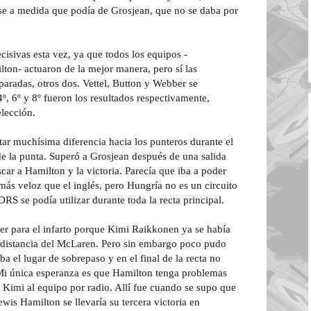
se a medida que podía de Grosjean, que no se daba por
isivas esta vez, ya que todos los equipos -
on- actuaron de la mejor manera, pero sí las
 paradas, otros dos. Vettel, Button y Webber se
º, 6º y 8º fueron los resultados respectivamente,
lección.
r muchísima diferencia hacia los punteros durante el
 de la punta. Superó a Grosjean después de una salida
ar a Hamilton y la victoria. Parecía que iba a poder
 más veloz que el inglés, pero Hungría no es un circuito
RS se podía utilizar durante toda la recta principal.
ser para el infarto porque Kimi Raikkonen ya se había
distancia del McLaren. Pero sin embargo poco pudo
a el lugar de sobrepaso y en el final de la recta no
"Mi única esperanza es que Hamilton tenga problemas
 Kimi al equipo por radio. Allí fue cuando se supo que
is Hamilton se llevaría su tercera victoria en