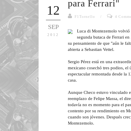
para Ferrari"
12
F1Tornello
/
4 Comme
SEP
Luca di Montezemolo volvió a 
2012
segunda butaca de Ferrari en
su pensamiento de que "aún le fal
abierta a Sebastian Vettel.
Sergio Pérez está en una extraord
mexicano cosechó tres podios, el 
espectacular remontada desde la 12
casa.
Aunque Checo estuvo vinculado en 
reemplazo de Felipe Massa, el dir
todavía no es momento para el pa
contento por su rendimiento en M
cuando son jóvenes. Después creci
Montezemolo.