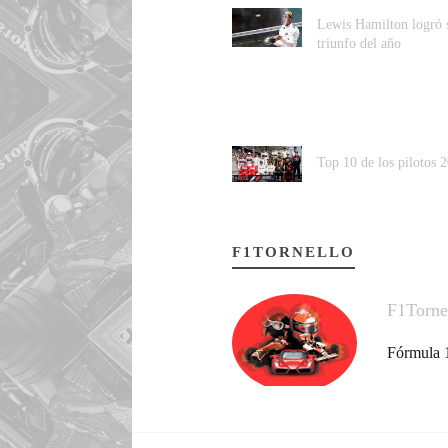
Lewis Hamilton logró 
triunfo del año
Top 10 de los pilotos 
F1TORNELLO
F1Torne
Fórmula 1