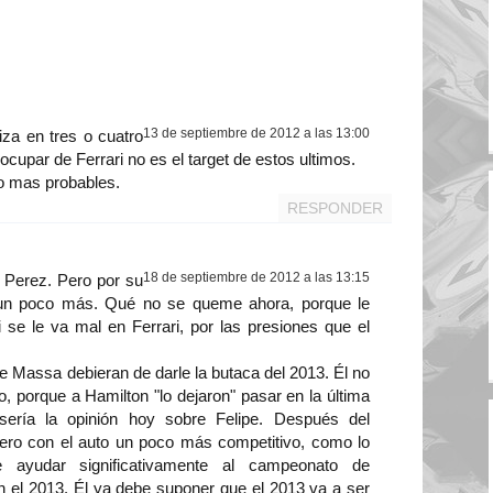
13 de septiembre de 2012 a las 13:00
iza en tres o cuatro
cupar de Ferrari no es el target de estos ultimos.
mo mas probables.
RESPONDER
18 de septiembre de 2012 a las 13:15
o Perez. Pero por su
r un poco más. Qué no se queme ahora, porque le
i se le va mal en Ferrari, por las presiones que el
pe Massa debieran de darle la butaca del 2013. Él no
o, porque a Hamilton "lo dejaron" pasar en la última
 sería la opinión hoy sobre Felipe. Después del
ero con el auto un poco más competitivo, como lo
 ayudar significativamente al campeonato de
en el 2013. Él ya debe suponer que el 2013 va a ser