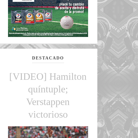
DESTACADO
[VIDEO] Hamilton
quíntuple;
Verstappen
victorioso