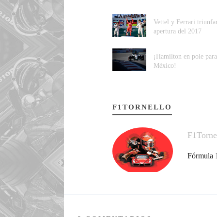
Vettel y Ferrari triunfa
apertura del 2017
¡Hamilton en pole para
México!
F1TORNELLO
F1Torne
Fórmula 1