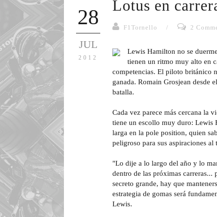
Lotus en carrer
28
F1Tornello
/
2 Comme
JUL
Lewis Hamilton no se duerme 
2012
tienen un ritmo muy alto en c
competencias. El piloto británico n
ganada. Romain Grosjean desde el 
batalla.
Cada vez parece más cercana la vi
tiene un escollo muy duro: Lewis 
larga en la pole position, quien s
peligroso para sus aspiraciones al
"Lo dije a lo largo del año y lo m
dentro de las próximas carreras...
secreto grande, hay que manteners
estrategia de gomas será fundament
Lewis.