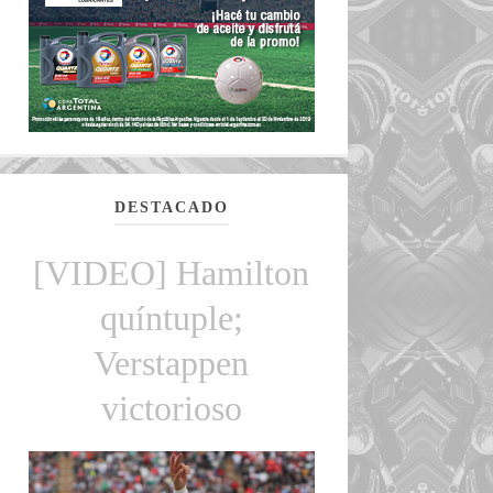
DESTACADO
[VIDEO] Hamilton
quíntuple;
Verstappen
victorioso