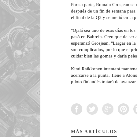
Por su parte, Romain Grosjean se 
después de un fin de semana para e
el final de la Q3 y se metió en la 
"Ojalá sea uno de esos días en los
pasó en Bahrein. Creo que de ser 
esperanzó Grosjean. "Largar en la 
son complicados, por lo que el p
cuidar bien las gomas y darle pel
Kimi Raikkonen intentará mantener
acercarse a la punta. Tiene a Alon
piloto finlandés tratará de avanzar
MÁS ARTÍCULOS