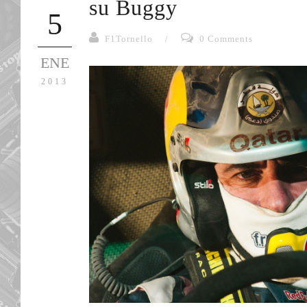
su Buggy
5
F1Tornello
/
0 Comments
ENE
2013