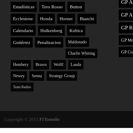
GP A
Estadísticas
Toro Rosso
Button
GP Au
Ecclestone
Honda
Horner
Bianchi
GP R
Calendario
Hulkenberg
Kubica
GP M
Maldonado
Gutiérrez
Penalizacion
GP Co
Charlie Whiting
Hembery
Brawn
Wolff
Lauda
Newey
Senna
Strategy Group
Team Radios
Copyright © 2015
F1Tornello