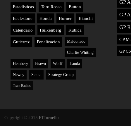
GP A
Estadísticas
Toro Rosso
Button
GP Au
Ecclestone
Honda
Horner
Bianchi
GP R
Calendario
Hulkenberg
Kubica
GP M
Maldonado
Gutiérrez
Penalizacion
GP Co
Charlie Whiting
Hembery
Brawn
Wolff
Lauda
Newey
Senna
Strategy Group
Team Radios
Copyright © 2015
F1Tornello