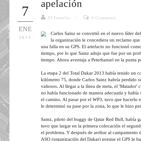
apelación
7
F1Tornello
/
0 Comments
ENE
Carlos Sainz se convirtió en el nuevo líder d
2013
la organización le concediera un reclamo que 
una falla en su GPS. El artefacto no funcionó com
tiempo, por lo que Sainz adujo que fue por un prob
tiempo. Ahora aventaja a Peterhansel en la punta po
La etapa 2 del Total Dakar 2013 había tenido un c
kilómetro 75, donde Carlos Sainz habría perdido 
valiosos. Al llegar a la línea de meta, el 'Matado
no había funcionado de manera adecuada y había si
el camino. Al pasar por el WP3, tuvo que hacerlo e
le determinó su pase por la zona, lo que le hizo p
Sainz, piloto del buggy de Qatar Red Bull, había g
tuvo que largar en la primera colocación el segund
el problema. Y después de arribar al campamento d
ASO (organización del Dakar) porque el GPS le ha