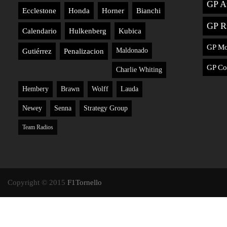
GP Au
Ecclestone
Honda
Horner
Bianchi
GP R
Calendario
Hulkenberg
Kubica
GP M
Maldonado
Gutiérrez
Penalizacion
GP Co
Charlie Whiting
Hembery
Brawn
Wolff
Lauda
Newey
Senna
Strategy Group
Team Radios
Copyright © 2015
F1Tornello