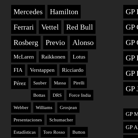
Mercedes
Hamilton
GP 
Ferrari
Vettel
Red Bull
GP 
Rosberg
Previo
Alonso
GP 
McLaren
Raikkonen
Lotus
GP 
FIA
Verstappen
Ricciardo
GP 
Pérez
Sauber
Massa
Pirelli
GP 
Bottas
DRS
Force India
Webber
Williams
Grosjean
GP M
Presentaciones
Schumacher
GP A
Estadísticas
Toro Rosso
Button