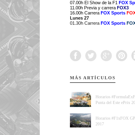
07.00h El Show de la F1
FOX Sp
11.00h Previa y carrera
FOX3
16.00h Carrera
FOX Sports
FO
Lunes 27
01.30h Carrera
FOX Sports
FOX
MÁS ARTÍCULOS
Horarios #FormulaExF
Punta del Este ePrix 2
Horarios #F1xFOX GP 
2017