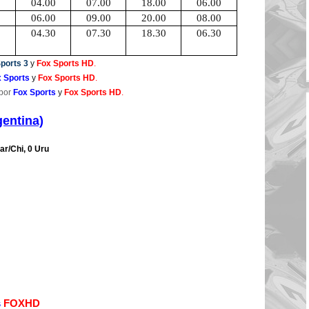
0
04.00
07.00
18.00
06.00
0
06.00
09.00
20.00
08.00
0
04.30
07.30
18.30
06.30
ports 3
y
Fox Sports HD
.
 Sports
y
Fox Sports HD
.
 por
Fox Sports
y
Fox Sports HD
.
gentina)
ar/Chi, 0 Uru
s
FOXHD