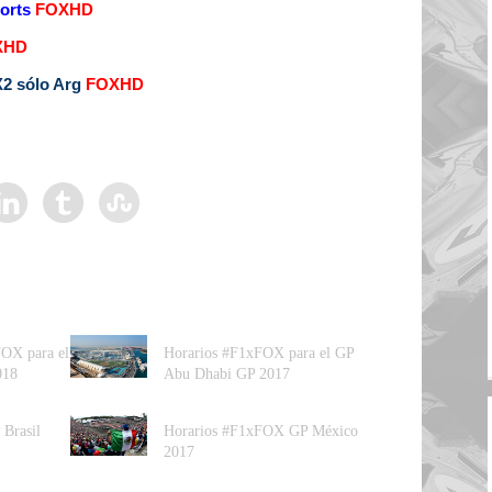
orts
FOXHD
XHD
2 sólo Arg
FOXHD
OX para el
Horarios #F1xFOX para el GP
018
Abu Dhabi GP 2017
Brasil
Horarios #F1xFOX GP México
2017