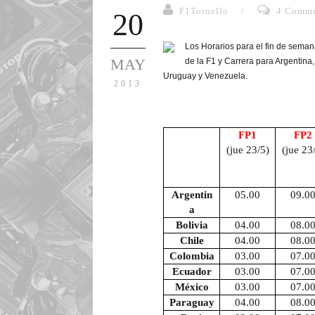
F1Tornello
/
4 Comme
20
Los Horarios para el fin de sema
MAY
de la F1 y Carrera para Argentina
Uruguay y Venezuela.
2013
FP1
FP2
(jue 23/5)
(jue 23
Argentin
05.00
09.0
a
Bolivia
04.00
08.0
Chile
04.00
08.0
Colombia
03.00
07.0
Ecuador
03.00
07.0
México
03.00
07.0
Paraguay
04.00
08.0