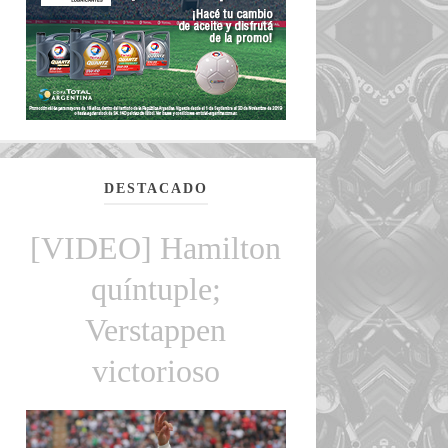
DESTACADO
[VIDEO] Hamilton
quíntuple;
Verstappen
victorioso