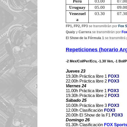
Perú
03.00
07.0
Uruguay
05.00
09.0
Venezuel
03.30
07.3
a
FP1, FP2, FP3
se transmitirán por
Fox S
Qualy
y
Carrera
se transmitirán por
Fox
El Show de la Fórmula 1
se transmitirá
Repeticiones (horario Ar
-2 Mex/Col/Per/Ecu, -1.30 Ven, -1 Bol/P
Jueves 23
19.30h Práctica libre 1
FOX3
22.00h Práctica libre 2
FOX3
Viernes 24
11.00h Práctica libre 1
FOX3
19.30h Práctica libre 2
FOX3
Sábado 25
10.00h Práctica libre 3
FOX3
12.00h Clasificación
FOX3
20.00h El Show de la F1
FOX3
Domingo 26
01.30h Clasificación
FOX Sport