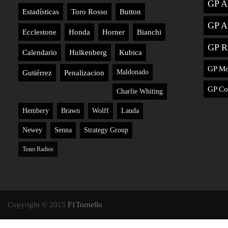
GP A
Estadísticas
Toro Rosso
Button
GP Au
Ecclestone
Honda
Horner
Bianchi
GP R
Calendario
Hulkenberg
Kubica
GP M
Maldonado
Gutiérrez
Penalizacion
GP Co
Charlie Whiting
Hembery
Brawn
Wolff
Lauda
Newey
Senna
Strategy Group
Team Radios
Copyright © 2015
F1Tornello