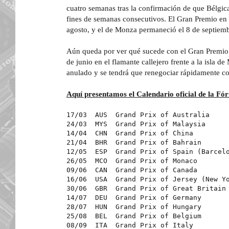
cuatro semanas tras la confirmación de que Bélgica 
fines de semanas consecutivos. El Gran Premio en 
agosto, y el de Monza permaneció el 8 de septiemb
Aún queda por ver qué sucede con el Gran Premio 
de junio en el flamante callejero frente a la isla de
anulado y se tendrá que renegociar rápidamente co
Aquí presentamos el Calendario oficial de la Fó
17/03  AUS  Grand Prix of Australia
24/03  MYS  Grand Prix of Malaysia
14/04  CHN  Grand Prix of China
21/04  BHR  Grand Prix of Bahrain
12/05  ESP  Grand Prix of Spain (Barcel
26/05  MCO  Grand Prix of Monaco
09/06  CAN  Grand Prix of Canada
16/06  USA  Grand Prix of Jersey (New Y
30/06  GBR  Grand Prix of Great Britain
14/07  DEU  Grand Prix of Germany
28/07  HUN  Grand Prix of Hungary
25/08  BEL  Grand Prix of Belgium
08/09  ITA  Grand Prix of Italy