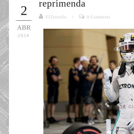
reprimenda
2
F1Tornello
/
0 Comments
ABR
2016