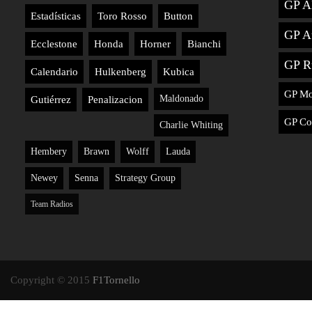
GP A
Estadísticas
Toro Rosso
Button
GP Au
Ecclestone
Honda
Horner
Bianchi
GP R
Calendario
Hulkenberg
Kubica
GP M
Maldonado
Gutiérrez
Penalizacion
GP Co
Charlie Whiting
Hembery
Brawn
Wolff
Lauda
Newey
Senna
Strategy Group
Team Radios
Copyright © 2015
F1Tornello