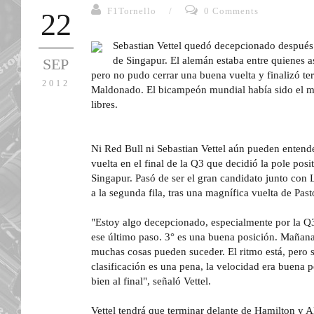
F1Tornello
/
0 Comments
22
Sebastian Vettel quedó decepcionado después d
de Singapur. El alemán estaba entre quienes as
SEP
pero no pudo cerrar una buena vuelta y finalizó te
2012
Maldonado. El bicampeón mundial había sido el más
libres.
Ni Red Bull ni Sebastian Vettel aún pueden entende
vuelta en el final de la Q3 que decidió la pole pos
Singapur. Pasó de ser el gran candidato junto con
a la segunda fila, tras una magnífica vuelta de Pa
"Estoy algo decepcionado, especialmente por la Q
ese último paso. 3° es una buena posición. Mañana
muchas cosas pueden suceder. El ritmo está, pero s
clasificación es una pena, la velocidad era buena 
bien al final", señaló Vettel.
Vettel tendrá que terminar delante de Hamilton y 