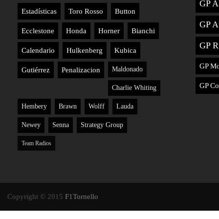
GP A
Estadísticas
Toro Rosso
Button
GP Au
Ecclestone
Honda
Horner
Bianchi
GP R
Calendario
Hulkenberg
Kubica
GP M
Maldonado
Gutiérrez
Penalizacion
GP Co
Charlie Whiting
Hembery
Brawn
Wolff
Lauda
Newey
Senna
Strategy Group
Team Radios
Copyright © 2015
F1Tornello