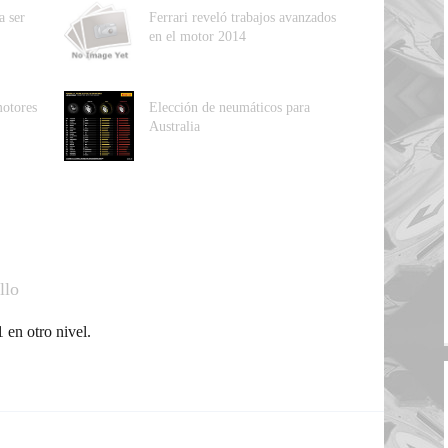
a ser
Ferrari reveló trabajos avanzados
en el motor 2014
motores
Elección de neumáticos para
Australia
llo
 en otro nivel.