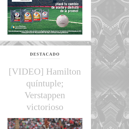
DESTACADO
[VIDEO] Hamilton
quíntuple;
Verstappen
victorioso