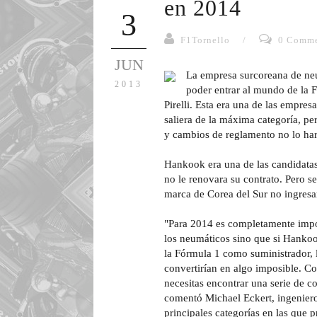
en 2014
3
F1Tornello
/
0 Comme
JUN
La empresa surcoreana de neu
2013
poder entrar al mundo de la 
Pirelli. Esta era una de las empres
saliera de la máxima categoría, pe
y cambios de reglamento no lo ha
Hankook era una de las candidatas 
no le renovara su contrato. Pero s
marca de Corea del Sur no ingresa
"Para 2014 es completamente impos
los neumáticos sino que si Hankook
la Fórmula 1 como suministrador, l
convertirían en algo imposible. Co
necesitas encontrar una serie de co
comentó Michael Eckert, ingenier
principales categorías en las que 