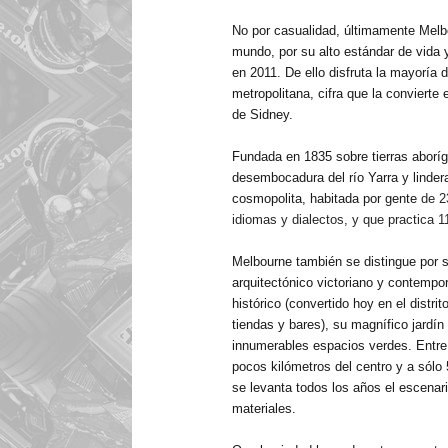
No por casualidad, últimamente Melb
mundo, por su alto estándar de vida y
en 2011. De ello disfruta la mayoría 
metropolitana, cifra que la convierte
de Sidney.
Fundada en 1835 sobre tierras aboríge
desembocadura del río Yarra y linder
cosmopolita, habitada por gente
de 2
idiomas y dialectos, y que practica 1
Melbourne también
se distingue por 
arquitectónico victoriano y contempo
histórico (convertido hoy en el distr
tiendas y bares), su magnífico jardín
innumerables espacios verdes. Entre el
pocos kilómetros del centro y a sólo
se levanta todos los años el escena
materiales.