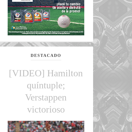
DESTACADO
[VIDEO] Hamilton
quíntuple;
Verstappen
victorioso