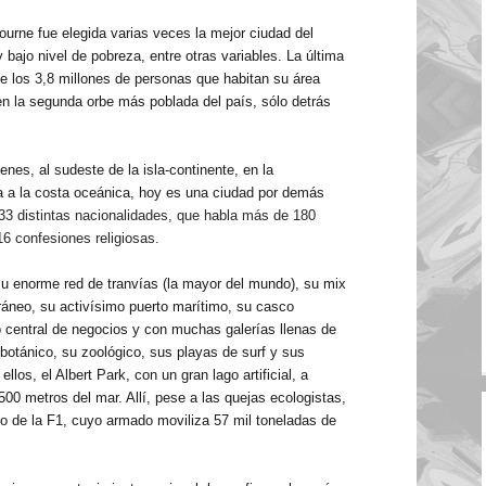
ourne fue elegida varias veces
la mejor ciudad del
 bajo nivel de pobreza, entre otras variables. La última
de los 3,8 millones de personas que habitan su área
 en la segunda orbe más poblada del país, sólo detrás
nes, al sudeste de la isla-continente, en la
a a la costa oceánica, hoy es una ciudad por demás
33 distintas nacionalidades, que habla más de 180
16 confesiones religiosas.
su enorme red de tranvías (la mayor del mundo), su mix
ráneo, su activísimo puerto marítimo, su casco
ito central de negocios y con muchas galerías llenas de
 botánico, su zoológico, sus playas de surf y sus
los, el Albert Park, con un gran lago artificial, a
500 metros
del mar. Allí, pese a las quejas ecologistas,
rio de la F1, cuyo armado
moviliza 57 mil toneladas de