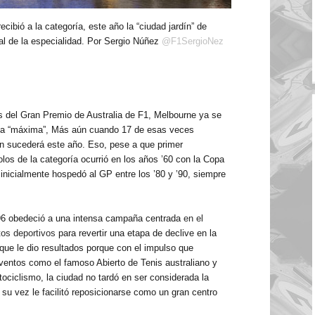
ibió a la categoría, este año la “ciudad jardín” de
ial de
la especialidad. Por Sergio
Núñez
@F1SergioNez
es del Gran Premio de Australia de F1, Melbourne ya se
e la “máxima”, Más aún cuando 17 de esas veces
n sucederá este año. Eso, pese a que primer
olos de la categoría ocurrió en los años ’60 con
la Copa
inicialmente hospedó al GP entre los ’80 y ’90, siempre
996 obedeció a una intensa campaña centrada
en el
tos deportivos
para revertir una etapa de declive en la
ue le dio resultados porque con el impulso que
ventos como el famoso Abierto de Tenis australiano y
ociclismo, la ciudad no tardó en ser considerada la
a su vez le facilitó reposicionarse como un gran centro