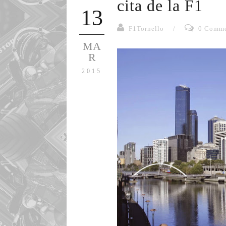
cita de la F1
13
F1Tornello
/
0 Comme
MA
R
2015