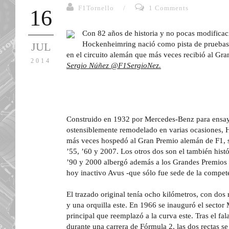
F1Tornello
/
1 Comments
16
Con 82 años de historia y no pocas modificac
Hockenheimring nació como pista de pruebas
JUL
en el circuito alemán que más veces recibió al Gr
2014
Sergio Núñez @F1SergioNez.
Construido en 1932 por Mercedes-Benz para ensayo
ostensiblemente remodelado en varias ocasiones, 
más veces hospedó al Gran Premio alemán de F1, s
’55, ’60 y 2007. Los otros dos son el también hist
’90 y 2000 albergó además a los Grandes Premio
hoy inactivo Avus -que sólo fue sede de la compet
El trazado original tenía ocho kilómetros, con dos
y una orquilla este. En 1966 se inauguró el sector
principal que reemplazó a la curva este. Tras el fa
durante una carrera de Fórmula 2, las dos rectas se