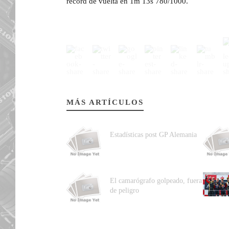
récord de vuelta en 1m 13s 780/1000.
MÁS ARTÍCULOS
Estadísticas post GP Alemania
El camarógrafo golpeado, fuera
de peligro