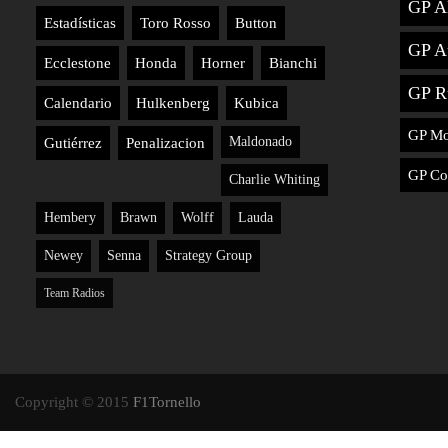
GP A
Estadísticas
Toro Rosso
Button
GP Au
Ecclestone
Honda
Horner
Bianchi
GP R
Calendario
Hulkenberg
Kubica
GP M
Maldonado
Gutiérrez
Penalizacion
GP Co
Charlie Whiting
Hembery
Brawn
Wolff
Lauda
Newey
Senna
Strategy Group
Team Radios
Copyright © 2015
F1Tornello